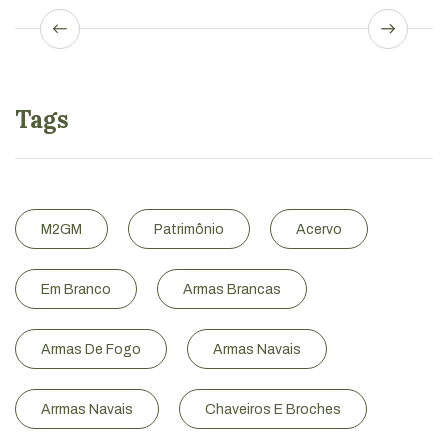
Tags
M2GM
Patrimônio
Acervo
Em Branco
Armas Brancas
Armas De Fogo
Armas Navais
Arrmas Navais
Chaveiros E Broches