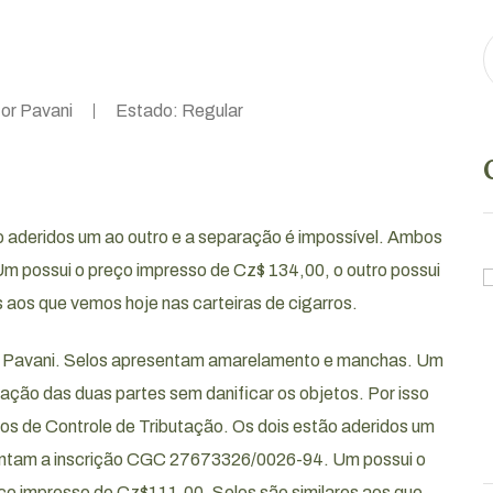
tor Pavani
Estado: Regular
o aderidos um ao outro e a separação é impossível. Ambos
 possui o preço impresso de Cz$ 134,00, o outro possui
 aos que vemos hoje nas carteiras de cigarros.
March 25, 2019
or Pavani. Selos apresentam amarelamento e manchas. Um
e
Porta Aviões USS Saratoga
ração das duas partes sem danificar os objetos. Por isso
os de Controle de Tributação. Os dois estão aderidos um
(miniatura)
sentam a inscrição CGC 27673326/0026-94. Um possui o
eço impresso de Cz$111,00. Selos são similares aos que