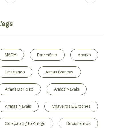
Tags
M2GM
Patrimônio
Acervo
Em Branco
Armas Brancas
Armas De Fogo
Armas Navais
Arrmas Navais
Chaveiros E Broches
Coleção Egito Antigo
Documentos