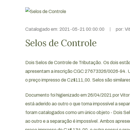
Catalogado em: 2021-05-21 00:00:00
por: Vi
Selos de Controle
Dois Selos de Controle de Tributação. Os dois estã
apresentam a inscrição CGC 27673326/0026-94. Um
o preço impresso de Cz$111,00. Selos são similares
019
March 25, 2019
Documento foi higienizado em 26/04/2021 por Vit
7 - Jether
Combate de Montes
está aderido ao outro o que torna impossível a sepa
foram catalogados como um único objeto - Dois Sel
reira
ao outro e a separação é impossível. Ambos apre
preço impresso de Cz$ 134,00, o outro possui o pr