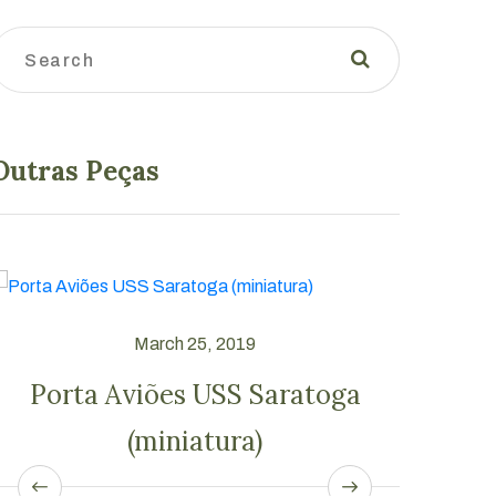
Outras Peças
March 25, 2019
Retrato Mal. Mascarenhas de
Env
Morais